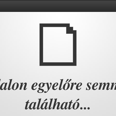
dalon egyelőre sem
található...